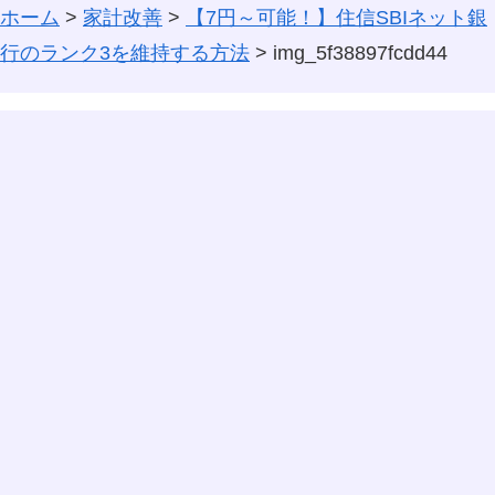
ホーム
>
家計改善
>
【7円～可能！】住信SBIネット銀
行のランク3を維持する方法
>
img_5f38897fcdd44